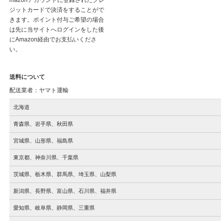
mazonアカウントに登録されたクレ
ジットカードで決済をすることがで
きます。ポイント付与ご希望の場合
は先に当サイトへログインをした後
にAmazon経由でお支払いくださ
い。
送料について
配送業者：ヤマト運輸
北海道
青森県、岩手県、秋田県
宮城県、山形県、福島県
東京都、神奈川県、千葉県
茨城県、栃木県、群馬県、埼玉県、山梨県
新潟県、長野県、富山県、石川県、福井県
愛知県、岐阜県、静岡県、三重県