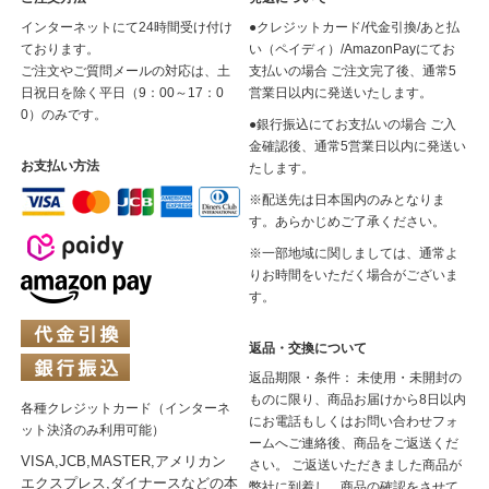
インターネットにて24時間受け付け
●クレジットカード/代金引換/あと払
ております。
い（ペイディ）/AmazonPayにてお
ご注文やご質問メールの対応は、土
支払いの場合 ご注文完了後、通常5
日祝日を除く平日（9：00～17：0
営業日以内に発送いたします。
0）のみです。
●銀行振込にてお支払いの場合 ご入
金確認後、通常5営業日以内に発送い
お支払い方法
たします。
※配送先は日本国内のみとなりま
す。あらかじめご了承ください。
※一部地域に関しましては、通常よ
りお時間をいただく場合がございま
す。
返品・交換について
返品期限・条件： 未使用・未開封の
ものに限り、商品お届けから8日以内
各種クレジットカード（インターネ
にお電話もしくはお問い合わせフォ
ット決済のみ利用可能）
ームへご連絡後、商品をご返送くだ
VISA,JCB,MASTER,アメリカン
さい。 ご返送いただきました商品が
エクスプレス,ダイナースなどの本
弊社に到着し、商品の確認をさせて