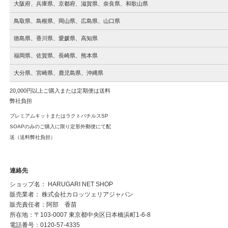
大阪府、兵庫県、京都府、滋賀県、奈良県、和歌山県
鳥取県、島根県、岡山県、広島県、山口県
徳島県、香川県、愛媛県、高知県
福岡県、佐賀県、長崎県、熊本県
大分県、宮崎県、鹿児島
県、沖縄
県
20,000円以上ご購入または定期便は送料
弊社負担
プレミアムキットまたはラクトバチルスSP
SOAPのみのご購入に限り定形外郵便にて配
送（送料弊社負担）
連絡先
ショップ名： HARUGARI NET SHOP
販売業者： 株式会社カロッツェリアジャパン
販売責任者：阿部 香苗
所在地：〒103-0007 東京都中央区日本橋浜町1-6-8
電話番号：0120-57-4335