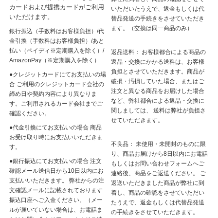
カードおよび提携カードがご利用
いただいたうえで、返金もしくは代
いただけます。
替品発送の手続きをさせていただき
ます。（交換は同一商品のみ）
銀行振込（手数料はお客様負担）/代
金引換（手数料はお客様負担）/あと
払い（ペイディ※定期購入を除く）/
返品送料： お客様都合による商品の
AmazonPay（※定期購入を除く）
返品・交換にかかる送料は、お客様
負担とさせていただきます。商品が
●クレジットカードにてお支払いの場
破損・汚損していた場合、またはご
合 ご利用のクレジットカード会社の
注文と異なる商品をお届けした場合
締め日や契約内容により異なりま
など、弊社都合による返品・交換に
す。ご利用されるカード会社までご
関しましては、 送料は弊社が負担さ
確認ください。
せていただきます。
●代金引換にてお支払いの場合 商品
お受け取り時にお支払いいただきま
不良品： 未使用・未開封のものに限
す。
り、商品お届けから8日以内にお電話
●銀行振込にてお支払いの場合 注文
もしくはお問い合わせフォームへご
確認メール送信日から10日以内にお
連絡後、商品をご返送ください。 ご
支払いいただきます。 弊社からの注
返送いただきました商品が弊社に到
文確認メールに記載されております
着し、商品の確認をさせていただい
振込口座へご入金ください。（メー
たうえで、返金もしくは代替品発送
ルが届いていない場合は、お電話ま
の手続きをさせていただきます。