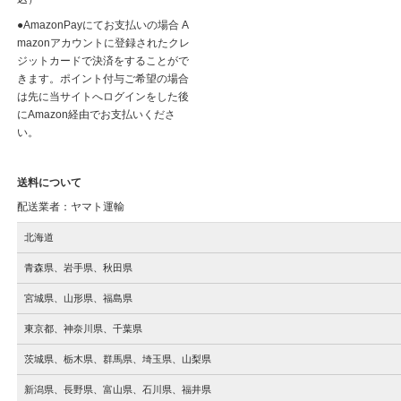
●AmazonPayにてお支払いの場合 A
mazonアカウントに登録されたクレ
ジットカードで決済をすることがで
きます。ポイント付与ご希望の場合
は先に当サイトへログインをした後
にAmazon経由でお支払いくださ
い。
送料について
配送業者：ヤマト運輸
北海道
青森県、岩手県、秋田県
宮城県、山形県、福島県
東京都、神奈川県、千葉県
茨城県、栃木県、群馬県、埼玉県、山梨県
新潟県、長野県、富山県、石川県、福井県