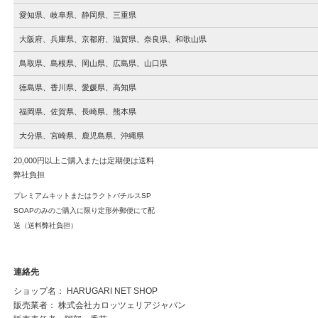
愛知県、岐阜県、静岡県、三重県
大阪府、兵庫県、京都府、滋賀県、奈良県、和歌山県
鳥取県、島根県、岡山県、広島県、山口県
徳島県、香川県、愛媛県、高知県
福岡県、佐賀県、長崎県、熊本県
大分県、宮崎県、鹿児島
県、沖縄
県
20,000円以上ご購入または定期便は送料
弊社負担
プレミアムキットまたはラクトバチルスSP
SOAPのみのご購入に限り定形外郵便にて配
送（送料弊社負担）
連絡先
ショップ名： HARUGARI NET SHOP
販売業者： 株式会社カロッツェリアジャパン