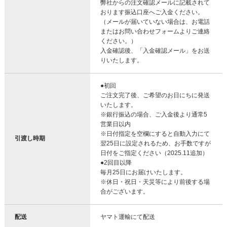
弊社からの注文確認メールに記載されて
おります振込口座へご入金ください。
（メールが届いていない場合は、お電話
またはお問い合わせフォームよりご連絡
ください。）
入金確認後、「入金確認メール」をお送
りいたします。
●初回
ご注文完了後、ご希望のお日にちに発送
いたします。
※銀行振込の場合、ご入金後より通常5
営業日以内
※日付指定を空欄にすると自動入力にて
引渡し時期
翌25日に設定されるため、お手数ですが
日付をご指定ください（2025.11追加）
●2回目以降
毎月25日にお届けいたします。
※休日・祝日・天災等により前後する場
合がございます。
配送
ヤマト運輸にて配送