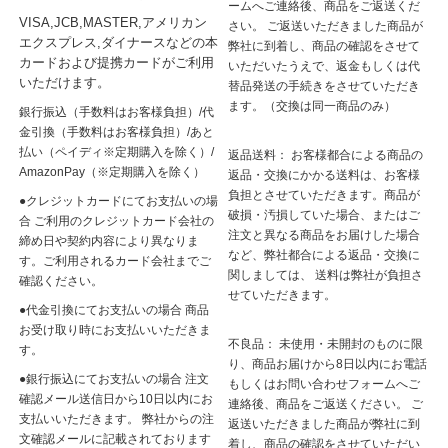
ームへご連絡後、商品をご返送くだ
VISA,JCB,MASTER,アメリカン
さい。 ご返送いただきました商品が
エクスプレス,ダイナースなどの本
弊社に到着し、商品の確認をさせて
カードおよび提携カードがご利用
いただいたうえで、返金もしくは代
いただけます。
替品発送の手続きをさせていただき
ます。（交換は同一商品のみ）
銀行振込（手数料はお客様負担）/代
金引換（手数料はお客様負担）/あと
払い（ペイディ※定期購入を除く）/
返品送料： お客様都合による商品の
AmazonPay（※定期購入を除く）
返品・交換にかかる送料は、お客様
負担とさせていただきます。商品が
●クレジットカードにてお支払いの場
破損・汚損していた場合、またはご
合 ご利用のクレジットカード会社の
注文と異なる商品をお届けした場合
締め日や契約内容により異なりま
など、弊社都合による返品・交換に
す。ご利用されるカード会社までご
関しましては、 送料は弊社が負担さ
確認ください。
せていただきます。
●代金引換にてお支払いの場合 商品
お受け取り時にお支払いいただきま
不良品： 未使用・未開封のものに限
す。
り、商品お届けから8日以内にお電話
●銀行振込にてお支払いの場合 注文
もしくはお問い合わせフォームへご
確認メール送信日から10日以内にお
連絡後、商品をご返送ください。 ご
支払いいただきます。 弊社からの注
返送いただきました商品が弊社に到
文確認メールに記載されております
着し、商品の確認をさせていただい