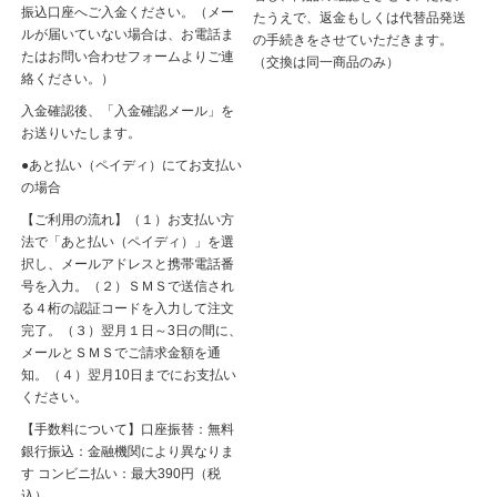
振込口座へご入金ください。（メー
たうえで、返金もしくは代替品発送
ルが届いていない場合は、お電話ま
の手続きをさせていただきます。
たはお問い合わせフォームよりご連
（交換は同一商品のみ）
絡ください。）
入金確認後、「入金確認メール」を
お送りいたします。
●あと払い（ペイディ）にてお支払い
の場合
【ご利用の流れ】（１）お支払い方
法で「あと払い（ペイディ）」を選
択し、メールアドレスと携帯電話番
号を入力。（２）ＳＭＳで送信され
る４桁の認証コードを入力して注文
完了。（３）翌月１日～3日の間に、
メールとＳＭＳでご請求金額を通
知。（４）翌月10日までにお支払い
ください。
【手数料について】口座振替：無料
銀行振込：金融機関により異なりま
す コンビニ払い：最大390円（税
込）